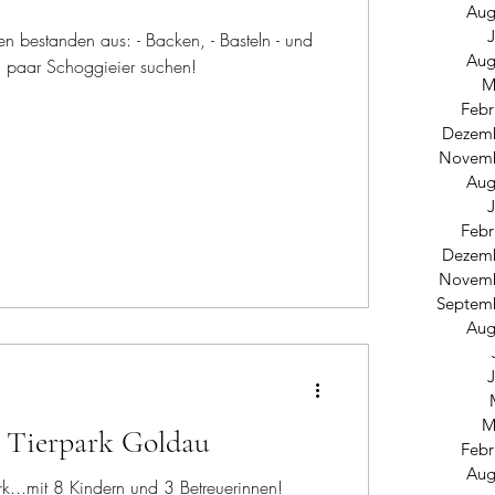
Aug
J
en bestanden aus: - Backen, - Basteln - und
Aug
n paar Schoggieier suchen!
M
Febr
Dezemb
Novemb
Aug
J
Febr
Dezemb
Novemb
Septem
Aug
J
M
n Tierpark Goldau
Febr
Aug
rk...mit 8 Kindern und 3 Betreuerinnen!