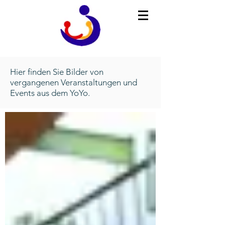
Hier finden Sie Bilder von
vergangenen Veranstaltungen und
Events aus dem YoYo.
Juni 2026
(1)
1 Beitrag
April 2026
(1)
1 Beitrag
Dezember 2025
(2)
2 Beiträge
November 2025
(2)
2 Beiträge
August 2025
(1)
1 Beitrag
Juli 2025
(1)
1 Beitrag
Juni 2025
(2)
2 Beiträge
April 2025
(1)
1 Beitrag
März 2025
(4)
4 Beiträge
Dezember 2024
(1)
1 Beitrag