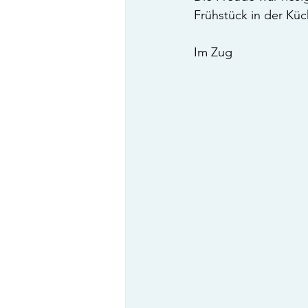
Frühstück in der Küc
Im Zug	