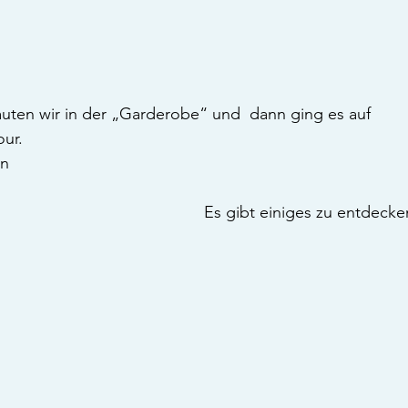
uten wir in der „Garderobe“ und  dann ging es auf 
ur. 
Das Schloss erkunden	