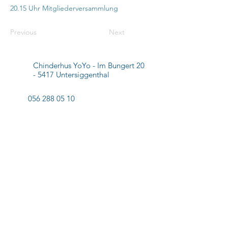
20.15 Uhr Mitgliederversammlung
Previous
Next
Chinderhus YoYo
- Im Bungert 20
- 5417 Untersiggenthal
056 288 05 10
info@chinderhus-yoyo.ch
Datenschutzerklärung