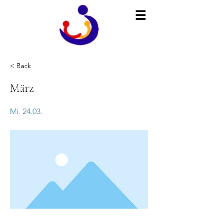
< Back
März
Mi. 24.03.