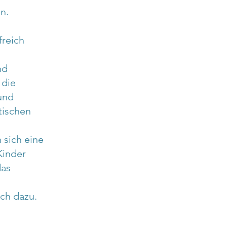
n.
freich
nd
 die
und
tischen
 sich eine
Kinder
das
ch dazu.