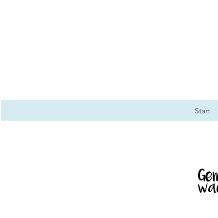
Start
Ge
wa