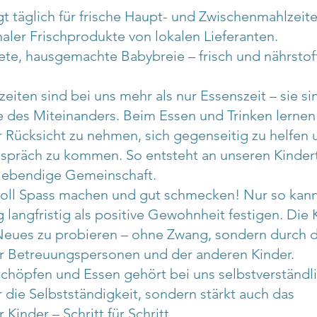
t täglich für frische Haupt- und Zwischenmahlzeite
ler Frischprodukte von lokalen Lieferanten.
tete, hausgemachte Babybreie – frisch und nährstof
ten sind bei uns mehr als nur Essenszeit – sie si
 des Miteinanders. Beim Essen und Trinken lernen
r Rücksicht zu nehmen, sich gegenseitig zu helfen 
espräch zu kommen. So entsteht an unseren Kinder
 lebendige Gemeinschaft.
soll Spass machen und gut schmecken! Nur so kann
langfristig als positive Gewohnheit festigen. Die 
Neues zu probieren – ohne Zwang, sondern durch 
er Betreuungspersonen und der anderen Kinder.
chöpfen und Essen gehört bei uns selbstverständli
r die Selbstständigkeit, sondern stärkt auch das
 Kinder – Schritt für Schritt.