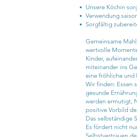
Unsere Köchin sorg
Verwendung saisona
Sorgfältig zuberei
Gemeinsame Mahlzei
wertvolle Momente
Kinder, aufeinande
miteinander ins G
eine fröhliche und
Wir finden: Essen 
gesunde Ernährung 
werden ermutigt, 
positive Vorbild d
Das selbständige S
Es fördert nicht nu
Selbstvertrauen der